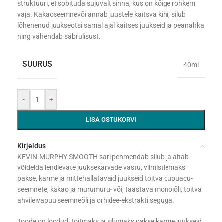
struktuuri, et sobituda sujuvalt sinna, kus on kõige rohkem
vaja. Kakaoseemnevõi annab juustele kaitsva kihi, silub
lõhenenud juukseotsi samal ajal kaitses juukseid ja peanahka
ning vähendab säbrulisust.
SUURUS
40ml
-
+
LISA OSTUKORVI
Kirjeldus
KEVIN.MURPHY SMOOTH sari pehmendab silub ja aitab
võidelda lendlevate juuksekarvade vastu, viimistlemaks
pakse, karme ja mittehallatavaid juukseid toitva cupuacu-
seemnete, kakao ja murumuru- või, taastava monoiõli, toitva
ahvileivapuu seemneõli ja orhidee-ekstrakti seguga.
Toode on loodud, toitmaks ja silumaks pakse karme juukseid