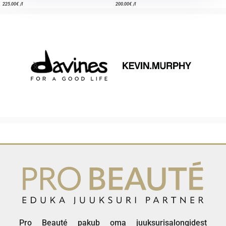
225.00
€
/l
200.00
€
/l
Pro Beauté pakub oma juuksurisalongidest