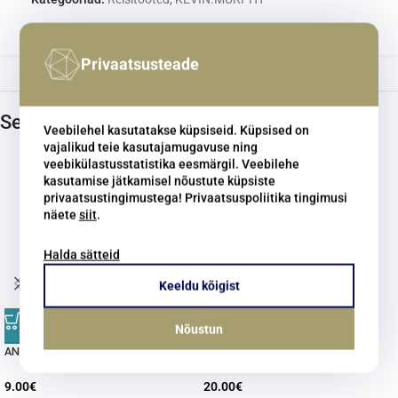
Share:
Privaatsusteade
Seotud tooted
Veebilehel kasutatakse küpsiseid. Küpsised on
vajalikud teie kasutajamugavuse ning
veebikülastusstatistika eesmärgil. Veebilehe
kasutamise jätkamisel nõustute küpsiste
privaatsustingimustega! Privaatsuspoliitika tingimusi
näete
siit
.
Halda sätteid
Keeldu kõigist
Nõustun
ANGEL.WASH
BEDROOM.HAIR
9.00
€
20.00
€