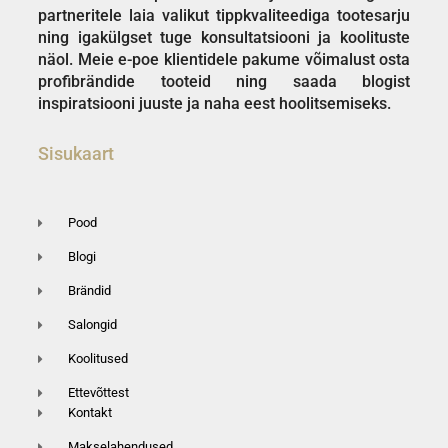
partneritele laia valikut tippkvaliteediga tootesarju
ning igakülgset tuge konsultatsiooni ja koolituste
näol. Meie e-poe klientidele pakume võimalust osta
profibrändide tooteid ning saada blogist
inspiratsiooni juuste ja naha eest hoolitsemiseks.
Sisukaart
Pood
Blogi
Brändid
Salongid
Koolitused
Ettevõttest
Kontakt
Makselahendused