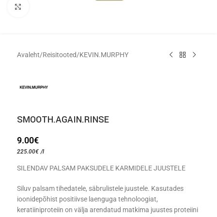
Click to enlarge
Avaleht
/
Reisitooted
/
KEVIN.MURPHY
SMOOTH.AGAIN.RINSE
9.00
€
225.00
€
/l
SILENDAV PALSAM PAKSUDELE KARMIDELE JUUSTELE
Siluv palsam tihedatele, säbrulistele juustele. Kasutades
ioonidepõhist positiivse laenguga tehnoloogiat,
keratiiniproteiin on välja arendatud matkima juustes proteiini