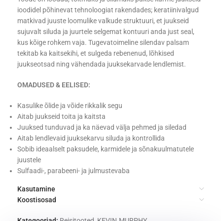
ioodidel põhinevat tehnoloogiat rakendades; keratiinivalgud
matkivad juuste loomulike valkude struktuuri, et juukseid
sujuvalt siluda ja juurtele selgemat kontuuri anda just seal,
kus kõige rohkem vaja. Tugevatoimeline silendav palsam
tekitab ka kaitsekihi, et sulgeda rebenenud, lõhkised
juukseotsad ning vähendada juuksekarvade lendlemist.
OMADUSED & EELISED:
Kasulike õlide ja võide rikkalik segu
Aitab juukseid toita ja kaitsta
Juuksed tunduvad ja ka näevad välja pehmed ja siledad
Aitab lendlevaid juuksekarvu siluda ja kontrollida
Sobib ideaalselt paksudele, karmidele ja sõnakuulmatutele
juustele
Sulfaadi-, parabeeni- ja julmustevaba
Kasutamine
Koostisosad
Kategooriad:
Reisitooted
,
KEVIN.MURPHY