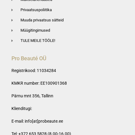
Privaatsuspoliitika
Muuda privaatsus sätteid
Müügitingimused
TULE MEILE TÖÖLE!
Pro Beauté OÜ
Registrikood: 11034284
KMKR number: EE100901368
Pärnu mnt 356, Tallinn
Klienditugi:
E-mail:
info[at]probeaute.ee
Tel: +372 653 5828 (8.00-16.00)