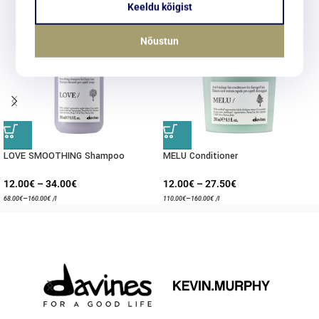
Keeldu kõigist
Nõustun
LOVE SMOOTHING Shampoo
MELU Conditioner
12.00
€
–
34.00
€
12.00
€
–
27.50
€
–
–
68.00
€
160.00
€
/l
110.00
€
160.00
€
/l