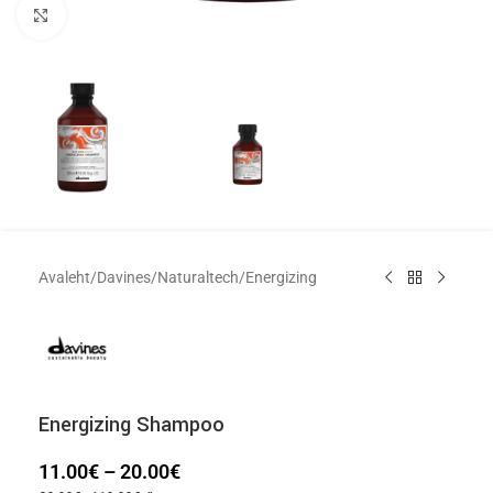
Click to enlarge
Avaleht
/
Davines
/
Naturaltech
/
Energizing
Energizing Shampoo
11.00
€
–
20.00
€