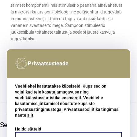
taimset komponenti, mis stimuleerib peanaha ainevahetust
ja mikrotsirkulatsiooni; bioloogiline polüsahhariid tugevdab
immuunsüsteemi; sirtuiin on tugeva antioksüdantse ja
vananemisvastase toimega. Šampoon stimuleerib
juuksesibula toitainete talitust ja seeläbi juuste kasvu ja
tugevdamist.
Kasutamine
Privaatsusteade
Koostisosad
Tootekood:
-
Kategooriad:
Davines
,
Naturaltech
,
Energizing
Veebilehel kasutatakse küpsiseid. Küpsised on
vajalikud teie kasutajamugavuse ning
Share:
veebikülastusstatistika eesmärgil. Veebilehe
kasutamise jätkamisel nõustute küpsiste
privaatsustingimustega! Privaatsuspoliitika tingimusi
näete
siit
.
Seotud tooted
Halda sätteid