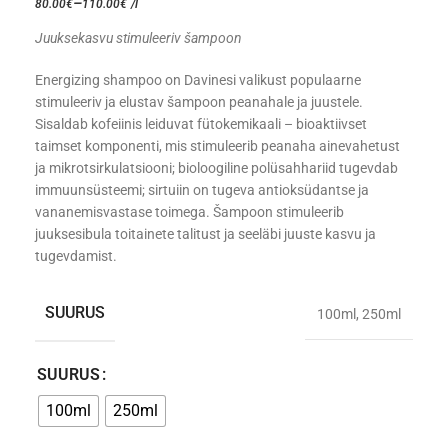
–
80.00
€
110.00
€
/l
Juuksekasvu stimuleeriv šampoon
Energizing shampoo on Davinesi valikust populaarne
stimuleeriv ja elustav šampoon peanahale ja juustele.
Sisaldab kofeiinis leiduvat fütokemikaali – bioaktiivset
taimset komponenti, mis stimuleerib peanaha ainevahetust
ja mikrotsirkulatsiooni; bioloogiline polüsahhariid tugevdab
immuunsüsteemi; sirtuiin on tugeva antioksüdantse ja
vananemisvastase toimega. Šampoon stimuleerib
juuksesibula toitainete talitust ja seeläbi juuste kasvu ja
tugevdamist.
SUURUS
100ml
,
250ml
SUURUS
100ml
250ml