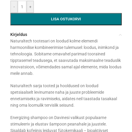
-
+
LISA OSTUKORVI
Kirjeldus
Naturaltech tootesari on loodud kolme elemendi
harmoonilise kombineerimise tulemusel: loodus, inimkond ja
tehnoloogia. Sobitame omavahel parimad toorained
tipptasemel teadusega, et saavutada maksimaalne teaduslik
innovatsioon, võimendades samal ajal elemente, mida loodus
meile annab.
Naturaltech sarja tooted ja hooldused on loodud
spetsiaalselt levinumate naha ja juuste probleemide
ennetamiseks ja ravimiseks, aidates neil taastada tasakaal
ning oma loomulik tervislik seisund.
Energizing shampoo on Davinesi valikust populaarne
stimuleeriv ja elustav šampoon peanahale ja juustele.
Sisaldab kofeiinis leiduvat fütokemikaali – bioaktiivset