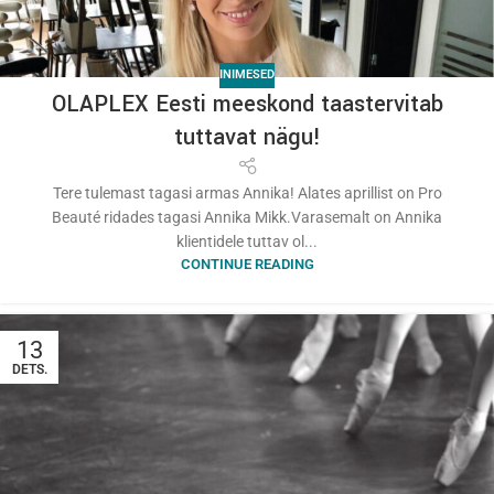
INIMESED
OLAPLEX Eesti meeskond taastervitab
tuttavat nägu!
Tere tulemast tagasi armas Annika! Alates aprillist on Pro
Beauté ridades tagasi Annika Mikk.Varasemalt on Annika
klientidele tuttav ol...
CONTINUE READING
13
DETS.