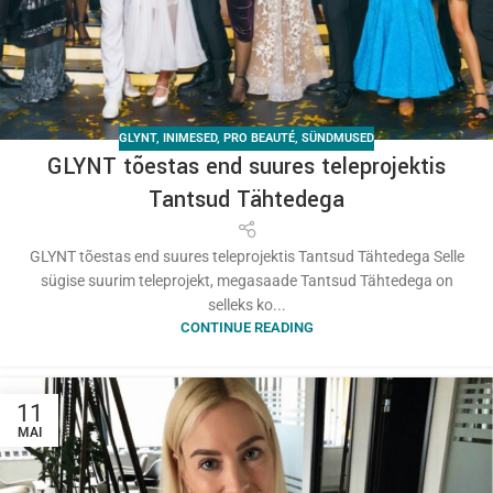
GLYNT
,
INIMESED
,
PRO BEAUTÉ
,
SÜNDMUSED
GLYNT tõestas end suures teleprojektis
Tantsud Tähtedega
GLYNT tõestas end suures teleprojektis Tantsud Tähtedega Selle
sügise suurim teleprojekt, megasaade Tantsud Tähtedega on
selleks ko...
CONTINUE READING
11
MAI