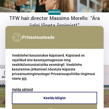
INIMESED
TFW hair.director Massimo Morello: “Ära
iialgi lõpeta õppimist!”
Privaatsusteade
Järgmise nädala kolmapäeval (20.03) alustab taaskord Eesti
suurim moeüritus Tallinn Fashion Week.Seoses sellega lendab
otse Itaaliast ...
CONTINUE READING
Veebilehel kasutatakse küpsiseid. Küpsised on
vajalikud teie kasutajamugavuse ning
veebikülastusstatistika eesmärgil. Veebilehe
kasutamise jätkamisel nõustute küpsiste
06
privaatsustingimustega! Privaatsuspoliitika tingimusi
MÄRTS
näete
siit
.
Halda sätteid
Keeldu kõigist
INIMESED