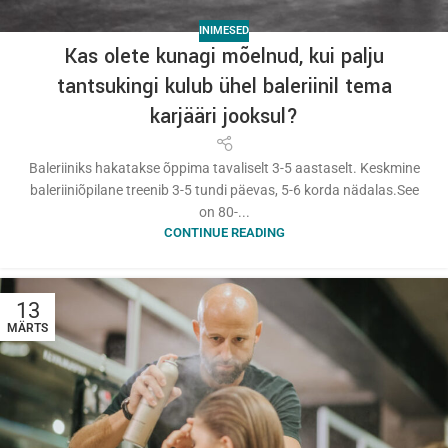
INIMESED
Kas olete kunagi mõelnud, kui palju
tantsukingi kulub ühel baleriinil tema
karjääri jooksul?
Baleriiniks hakatakse õppima tavaliselt 3-5 aastaselt. Keskmine
baleriiniõpilane treenib 3-5 tundi päevas, 5-6 korda nädalas.See
on 80-...
CONTINUE READING
13
MÄRTS