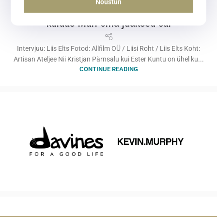
Nõustun
“Tõde ja Õigus” kulisside tagant – ehk
kuidas Mari oma juuksed sai
Intervjuu: Liis Elts Fotod: Allfilm OÜ / Liisi Roht / Liis Elts Koht:
Artisan Ateljee Nii Kristjan Pärnsalu kui Ester Kuntu on ühel ku...
CONTINUE READING