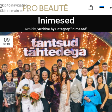
Skip to navigation
Skip to main content
Inimesed
Avaleht
/
Archive by Category "Inimesed"
09
DETS.