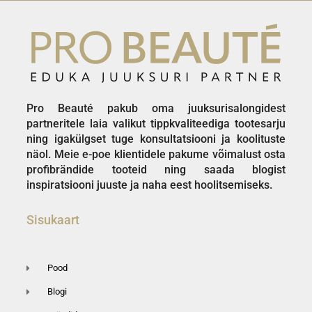
Pro Beauté pakub oma juuksurisalongidest
partneritele laia valikut tippkvaliteediga tootesarju
ning igakülgset tuge konsultatsiooni ja koolituste
näol. Meie e-poe klientidele pakume võimalust osta
profibrändide tooteid ning saada blogist
inspiratsiooni juuste ja naha eest hoolitsemiseks.
Sisukaart
Pood
Blogi