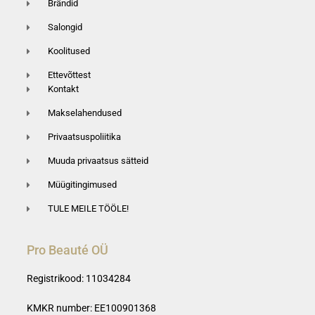
Brändid
Salongid
Koolitused
Ettevõttest
Kontakt
Makselahendused
Privaatsuspoliitika
Muuda privaatsus sätteid
Müügitingimused
TULE MEILE TÖÖLE!
Pro Beauté OÜ
Registrikood: 11034284
KMKR number: EE100901368